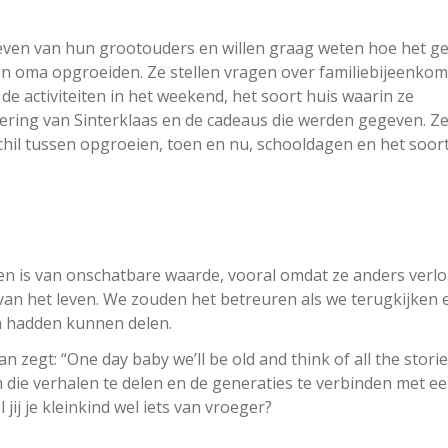
leven van hun grootouders en willen graag weten hoe het ge
en oma opgroeiden. Ze stellen vragen over familiebijeenkom
de activiteiten in het weekend, het soort huis waarin ze
iering van Sinterklaas en de cadeaus die werden gegeven. Ze
schil tussen opgroeien, toen en nu, schooldagen en het soor
len is van onschatbare waarde, vooral omdat ze anders verl
an het leven. We zouden het betreuren als we terugkijken 
en hadden kunnen delen.
an zegt: “One day baby we’ll be old and think of all the stori
om die verhalen te delen en de generaties te verbinden met e
 jij je kleinkind wel iets van vroeger?