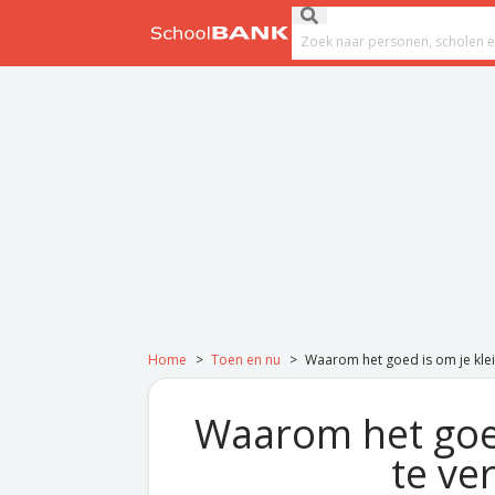
Ga naar de inhoud
Submit search
Search field
Home
>
Toen en nu
>
Waarom het goed is om je klei
Waarom het goed
te ve