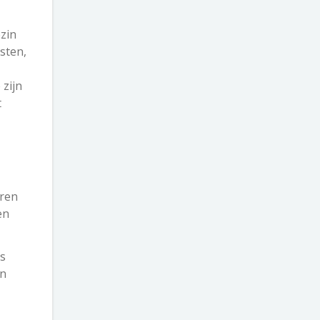
zin
sten,
 zijn
t
oren
en
es
en