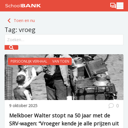
Ga naar de inhoud
Log in
Berichten
Ope
Meld je gratis aan
Toen en nu
Ontdek PLUS
Tag:
vroeg
Search field
Submit search
PERSOONLIJK VERHAAL
VAN TOEN
0
9 oktober 2025
Melkboer Walter stopt na 50 jaar met de
SRV-wagen: “Vroeger kende je alle prijzen uit