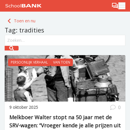
Ga naar de inhoud
Log in
Berichten
Ope
Meld je gratis aan
Toen en nu
Ontdek PLUS
Tag:
tradities
Search field
Submit search
PERSOONLIJK VERHAAL
VAN TOEN
0
9 oktober 2025
Melkboer Walter stopt na 50 jaar met de
SRV-wagen: “Vroeger kende je alle prijzen uit