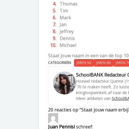
Thomas
Tim
Mark
Jan
Jeffrey
Dennis
Michael
Staat jouw naam in een van de top 10 
CATEGORIEËN:
JAREN 50
JAREN 60
JAREN 7
SchoolBANK Redacteur Q
Hoewel redacteur Quirine (19
'70 te maken heeft. Zo luist
kringloopwinkels af naar de 
Meer artikelen van
SchoolBA
20 reacties op “Staat jouw naam erbi
Juan Pennisi
schreef: