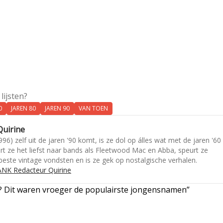
lijsten?
0
JAREN 80
JAREN 90
VAN TOEN
uirine
96) zelf uit de jaren '90 komt, is ze dol op álles wat met de jaren '60
ert ze het liefst naar bands als Fleetwood Mac en Abba, speurt ze
beste vintage vondsten en is ze gek op nostalgische verhalen.
NK Redacteur Quirine
j? Dit waren vroeger de populairste jongensnamen”