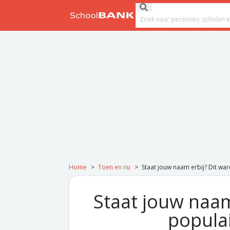
Ga naar de inhoud
Submit search
Search field
Home
>
Toen en nu
>
Staat jouw naam erbij? Dit w
Staat jouw naam
popula