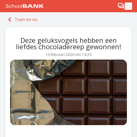
Ga naar de inhoud
Log in
Berichten
Ope
Meld je gratis aan
Toen en nu
Ontdek PLUS
Deze geluksvogels hebben een
liefdes chocoladereep gewonnen!
10 februari 2020 om 14:20