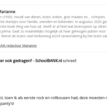
Marianne
(1950). Houdt van dieren, lezen, koken, gras maaien en… schrijven.
che etentjes voor familie, vrienden en bekenden. In augustus 2020 ge
rste boek Weg van huis uit. Heeft er al heel wat levensjaren op zitten
 prima. Gaat zo maandelijks mogelijk uit haar geheugen putten voor
’. Wenst de lezers veel herkenning en/of verwondering bij het lezen va
NK redacteur Marianne
oeger ook gedragen? - SchoolBANK.nl
schreef:
ool, toen ik als eerste rock en rollkousen had, deze moesten
panty’s!