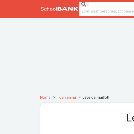
Ga naar de inhoud
Submit search
Search field
Home
>
Toen en nu
>
Leve de maillot!
L