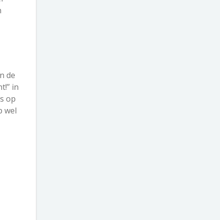
n
in de
t!” in
js op
p wel