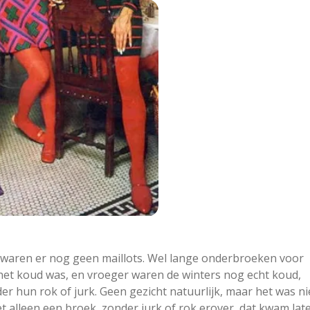
) waren er nog geen maillots. Wel lange onderbroeken voor
s het koud was, en vroeger waren de winters nog echt koud,
r hun rok of jurk. Geen gezicht natuurlijk, maar het was ni
t alleen een broek, zonder jurk of rok erover, dat kwam lat