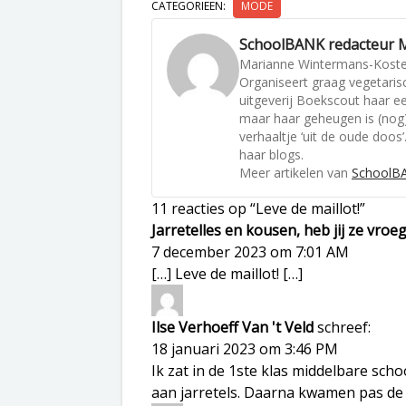
CATEGORIEËN:
MODE
SchoolBANK redacteur 
Marianne Wintermans-Koster 
Organiseert graag vegetaris
uitgeverij Boekscout haar ee
maar haar geheugen is (nog)
verhaaltje ‘uit de oude doos
haar blogs.
Meer artikelen van
SchoolBA
11 reacties op “Leve de maillot!”
Jarretelles en kousen, heb jij ze vr
7 december 2023 om 7:01 AM
[…] Leve de maillot! […]
Ilse Verhoeff Van 't Veld
schreef:
18 januari 2023 om 3:46 PM
Ik zat in de 1ste klas middelbare sch
aan jarretels. Daarna kwamen pas de 