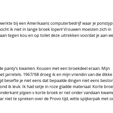
 werkte bij een Amerikaans computerbedrijf waar je ponstyp
ht ik niet in lange broek lopen! Vrouwen moesten zich in
 aan tegen kou en op toilet deze uitrekken voordat je aan w
d de panty’s kwamen. Kousen met een broekdeel eraan. Mijn
jarretels. 1967/’68 droeg ik en mijn vriendin van die dikke
ijd besefte je niet eens dat bepaalde dingen niet eens besto
d ik leuk. Ik had setje in roze gladde materiaal. Korte bro
at onderkant pijpen v korte broek er net onder vandaan kwam
 niet te spreken over de Provo tijd, witte spijkerpak met o