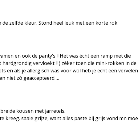
 in de zelfde kleur. Stond heel leuk met een korte rok
 kwamen en ook de panty’s !! Het was écht een ramp met die
ht hardgrondig vervloekt !! ) zéker toen die mini-rokken in d
ots en als je allergisch was voor wol heb je echt een vervele
n niet zó geaccepteerd….
breide kousen met jarretels.
te kreeg. saaie grijze, want alles paste bij grijs vond mn mo