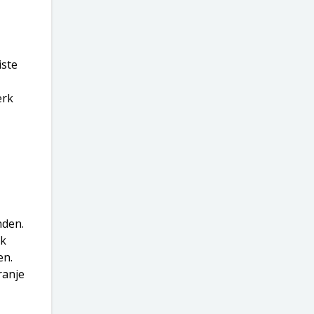
iste
erk
nden.
ek
en.
ranje