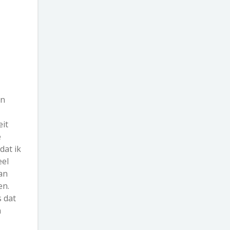
en
eit
e
dat ik
eel
an
en.
s dat
n