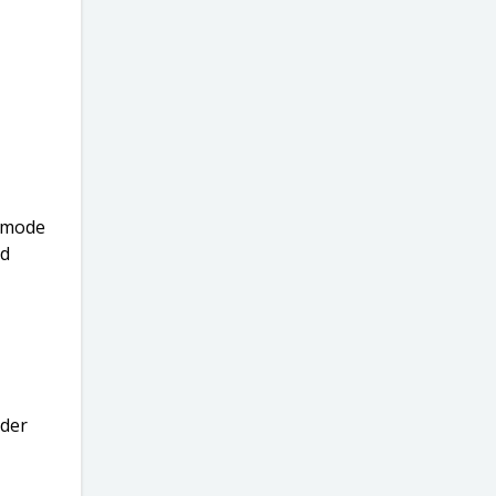
e mode
nd
eder