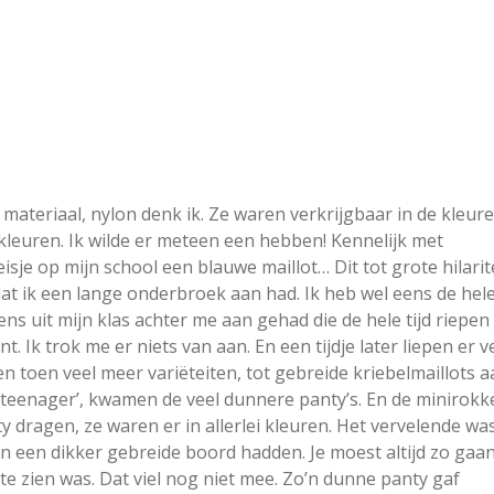
 materiaal, nylon denk ik. Ze waren verkrijgbaar in de kleur
kleuren. Ik wilde er meteen een hebben! Kennelijk met
isje op mijn school een blauwe maillot… Dit tot grote hilarit
at ik een lange onderbroek aan had. Ik heb wel eens de hel
s uit mijn klas achter me aan gehad die de hele tijd riepen 
. Ik trok me er niets van aan. En een tijdje later liepen er v
n toen veel meer variëteiten, tot gebreide kriebelmaillots a
en ‘teenager’, kwamen de veel dunnere panty’s. En de minirokk
 dragen, ze waren er in allerlei kleuren. Het vervelende wa
 een dikker gebreide boord hadden. Je moest altijd zo gaa
t te zien was. Dat viel nog niet mee. Zo’n dunne panty gaf