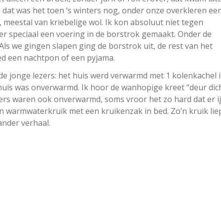
 dat was het toen ‘s winters nog, onder onze overkleren ee
 meestal van kriebelige wol. Ik kon absoluut niet tegen
 er speciaal een voering in de borstrok gemaakt. Onder de
s we gingen slapen ging de borstrok uit, de rest van het
ed een nachtpon of een pyjama.
 de jonge lezers: het huis werd verwarmd met 1 kolenkachel 
huis was onverwarmd. Ik hoor de wanhopige kreet “deur dich
ers waren ook onverwarmd, soms vroor het zo hard dat er i
 warmwaterkruik met een kruikenzak in bed. Zo’n kruik lie
ander verhaal.