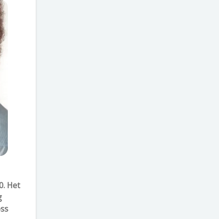
0. Het
g
oss