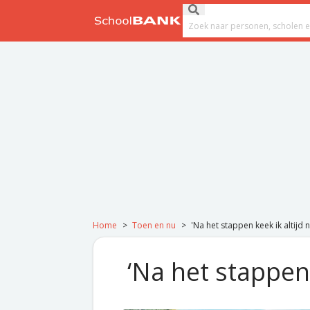
Ga naar de inhoud
Submit search
Search field
Home
>
Toen en nu
>
'Na het stappen keek ik altijd
‘Na het stappen 