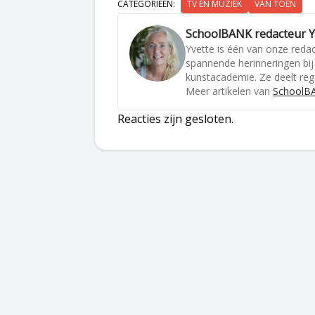
CATEGORIEËN:
TV EN MUZIEK
VAN TOEN
SchoolBANK redacteur Y
Yvette is één van onze reda
spannende herinneringen bij 
kunstacademie. Ze deelt re
Meer artikelen van
SchoolBA
Reacties zijn gesloten.