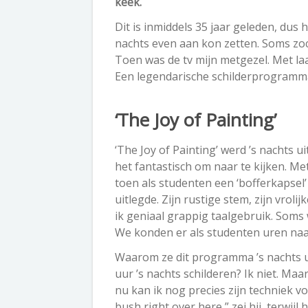
keek.
Dit is inmiddels 35 jaar geleden, dus 
nachts even aan kon zetten. Soms zoch
Toen was de tv mijn metgezel. Met la
Een legendarische schilderprogramma
‘The Joy of Painting’
‘The Joy of Painting’ werd ’s nachts u
het fantastisch om naar te kijken. Me
toen als studenten een ‘bofferkapsel’
uitlegde. Zijn rustige stem, zijn vroli
ik geniaal grappig taalgebruik. Soms
We konden er als studenten uren naar 
Waarom ze dit programma ’s nachts ui
uur ’s nachts schilderen? Ik niet. Maa
nu kan ik nog precies zijn techniek vo
bush right over here,” zei hij, terwijl