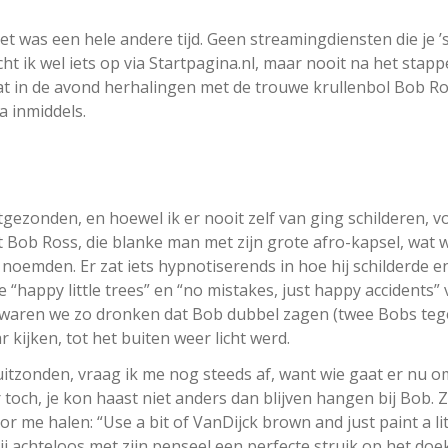
het was een hele andere tijd. Geen streamingdiensten die je ’
t ik wel iets op via Startpagina.nl, maar nooit na het stapp
at in de avond herhalingen met de trouwe krullenbol Bob Ro
 inmiddels.
itgezonden, en hoewel ik er nooit zelf van ging schilderen, v
t Bob Ross, die blanke man met zijn grote afro-kapsel, wat w
 noemden. Er zat iets hypnotiserends in hoe hij schilderde e
jke “happy little trees” en “no mistakes, just happy accidents”
 waren we zo dronken dat Bob dubbel zagen (twee Bobs tegel
kijken, tot het buiten weer licht werd.
tzonden, vraag ik me nog steeds af, want wie gaat er nu o
r toch, je kon haast niet anders dan blijven hangen bij Bob. Z
or me halen: “Use a bit of VanDijck brown and just paint a lit
 hij achteloos met zijn penseel een perfecte struik op het doe