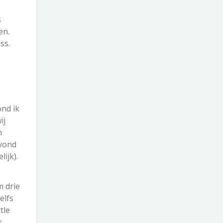
s
en.
ss.
ond ik
ij
n
 vond
ijk).
m drie
elfs
tle
k