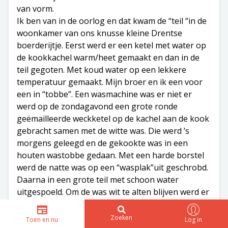
van vorm.
Ik ben van in de oorlog en dat kwam de “teil “in de
woonkamer van ons knusse kleine Drentse
boerderijtje. Eerst werd er een ketel met water op
de kookkachel warm/heet gemaakt en dan in de
teil gegoten. Met koud water op een lekkere
temperatuur gemaakt. Mijn broer en ik een voor
een in “tobbe”. Een wasmachine was er niet er
werd op de zondagavond een grote ronde
geëmailleerde weckketel op de kachel aan de kook
gebracht samen met de witte was. Die werd ’s
morgens geleegd en de gekookte was in een
houten wastobbe gedaan. Met een harde borstel
werd de natte was op een “wasplak”uit geschrobd.
Daarna in een grote teil met schoon water
uitgespoeld. Om de was wit te alten blijven werd er
Reckit blauw aan de was toegedaan. bij mooi weer
werd de was op de “bleek” of op een linnenrik
Zoeken
Toen en nu
Log in