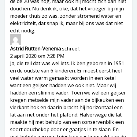
de de 20 was nog, maar ook hij mocht zich dan niet
douchen. Nu denk ik, oke, dat het vroeger bij mijn
moeder thuis zo was, zonder stromend water en
elektriciteit, dat snap ik, maar bij ons was dat niet
echt nodig.
Astrid Rutten-Venema
schreef:
2 april 2020 om 7:28 PM
Ja, die teil dat was wel iets. Ik ben geboren in 1951
en de oudste van 6 kinderen. Er moest eerst heel
veel water warm gemaakt worden in een ketel
want een geijser hadden we ook niet. Maar wij
hadden een slimme vader. Toen we wel een geijser
kregen metselde mijn vader aan de bijkeuken een
vierkant hok en daarin bracht hij horizontaal een
lat aan net onder het plafond. Halverwege die lat
maakte hij met behulp van een conservenblik een
soort douchekop door er gaatjes in te slaan. En
met behulp van een tuinslang vastgemaakt aan de