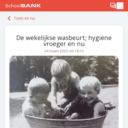
Ga naar de inhoud
Log in
Berichten
Ope
Meld je gratis aan
Toen en nu
Ontdek PLUS
De wekelijkse wasbeurt; hygiëne
vroeger en nu
24 maart 2020 om 18:13