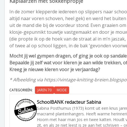
Kaplaarzen met sokkenpropje
In de zomer klepperde iedereen op slippers naar school
altijd naar voren schoven, heel gek) en werd het buite
uit de mand die bij de voordeur stond. Even graaien o
klosje-gepunnikt touwtje vastgemaakt en door je mouwe
(die propte ik op de hoek van de straat al in m’n jaszak
of twee al op school liggen, in de bak ‘gevonden voorw
Mocht jij wel gympen dragen, of ging je ook op sandal
Bepaalde jij zelf wat voor kleren je aan wilde trekken
Kreeg je nieuwe kleren voor je verjaardag?
* Afbeelding via https://vintage-knitting-breien.blogsp
CATEGORIEËN:
JAREN 70
MODE
SchoolBANK redacteur Sabina
Sabina Posthumus (1973) komt uit een knus jaren
macramé plantenhangers. Heeft warme herinneri
Hoorn met haar man Jos en twee katten. Houdt va
zit, en als ze niet leest is ze aan het schrijven