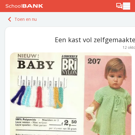
Ga naar de inhoud
Log in
Berichten
Ope
Meld je gratis aan
Toen en nu
Ontdek PLUS
Een kast vol zelfgemaakte 
12 okt