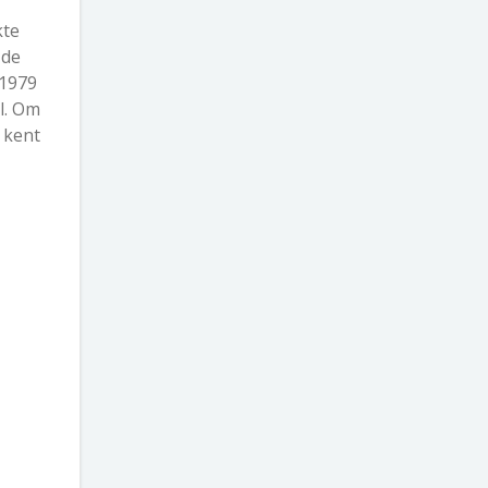
kte
 de
 1979
l. Om
 kent