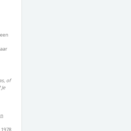
 een
waar
s, of
 Je
in
n 1978