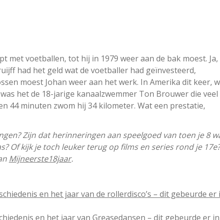
t met voetballen, tot hij in 1979 weer aan de bak moest. Ja,
uijff had het geld wat de voetballer had geïnvesteerd,
lossen moest Johan weer aan het werk. In Amerika dit keer, 
r was het de 18-jarige kanaalzwemmer Ton Brouwer die veel
r en 44 minuten zwom hij 34 kilometer. Wat een prestatie,
ingen? Zijn dat herinneringen aan speelgoed van toen je 8 wa
? Of kijk je toch leuker terug op films en series rond je 17e?
van
Mijneerste18jaar
.
chiedenis en het jaar van de rollerdisco’s – dit gebeurde er 
chiedenis en het jaar van Greasedansen – dit gebeurde er i