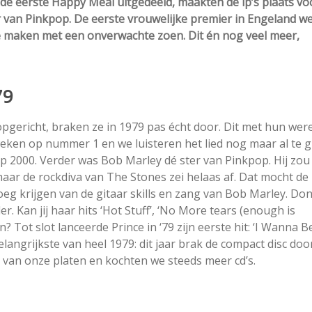
 de eerste Happy Meal uitgedeeld, maakten de lp’s plaats vo
r van Pinkpop. De eerste vrouwelijke premier in Engeland w
e maken met een onverwachte zoen. Dit én nog veel meer,
79
pgericht, braken ze in 1979 pas écht door. Dit met hun were
d weken op nummer 1 en we luisteren het lied nog maar al te g
op 2000. Verder was Bob Marley dé ster van Pinkpop. Hij zou
maar de rockdiva van The Stones zei helaas af. Dat mocht de
g krijgen van de gitaar skills en zang van Bob Marley. Do
. Kan jij haar hits ‘Hot Stuff’, ‘No More tears (enough is
? Tot slot lanceerde Prince in ‘79 zijn eerste hit: ‘I Wanna B
langrijkste van heel 1979: dit jaar brak de compact disc door
van onze platen en kochten we steeds meer cd’s.