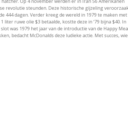
Thatcher. Op 4 november werden er in Iran 56 Amerikanen
se revolutie steunden. Deze historische gijzeling veroorzaa
de 444 dagen. Verder kreeg de wereld in 1979 te maken met
 1 liter ruwe olie $3 betaalde, kostte deze in ‘79 bijna $40. In
slot was 1979 het jaar van de introductie van de Happy Mea
kken, bedacht McDonalds deze ludieke actie. Met succes, wie