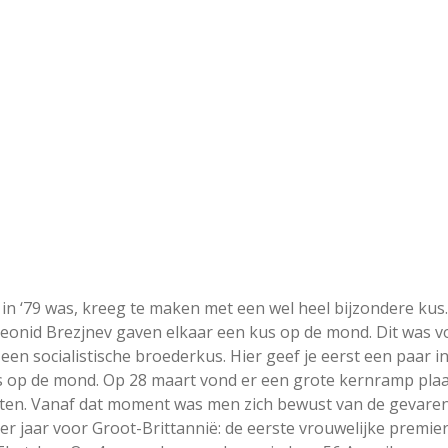
in ‘79 was, kreeg te maken met een wel heel bijzondere kus.
 Leonid Brezjnev gaven elkaar een kus op de mond. Dit was v
 een socialistische broederkus. Hier geef je eerst een paar i
s op de mond. Op 28 maart vond er een grote kernramp pla
taten. Vanaf dat moment was men zich bewust van de gevare
der jaar voor Groot-Brittannië: de eerste vrouwelijke premie