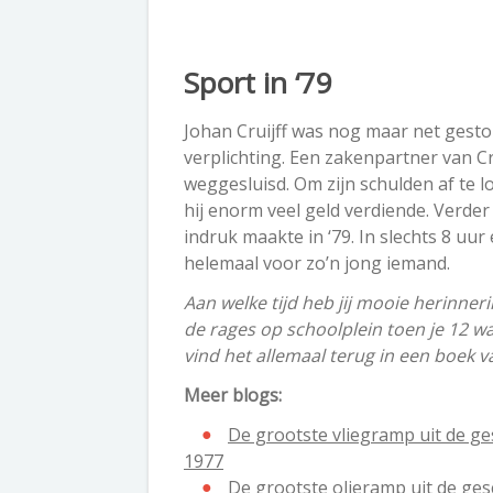
Sport in ‘79
Johan Cruijff was nog maar net gestop
verplichting. Een zakenpartner van Cr
weggesluisd. Om zijn schulden af te 
hij enorm veel geld verdiende. Verde
indruk maakte in ‘79. In slechts 8 uu
helemaal voor zo’n jong iemand.
Aan welke tijd heb jij mooie herinner
de rages op schoolplein toen je 12 was
vind het allemaal terug in een boek 
Meer blogs:
De grootste vliegramp uit de ges
1977
De grootste olieramp uit de ges