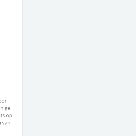
oor
nnige
ats op
n van
r