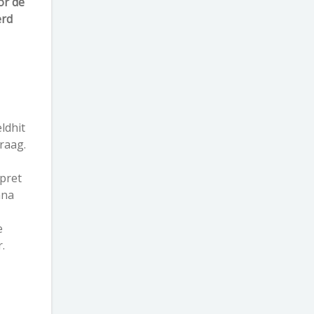
or de
erd
ldhit
raag.
 pret
nna
e
.