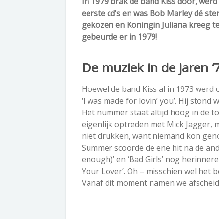
In 1979 brak de band Kiss door, werd
eerste cd’s en was Bob Marley dé ste
gekozen en Koningin Juliana kreeg t
gebeurde er in 1979!
De muziek in de jaren ‘
Hoewel de band Kiss al in 1973 werd o
‘I was made for lovin’ you’. Hij ston
Het nummer staat altijd hoog in de t
eigenlijk optreden met Mick Jagger, 
niet drukken, want niemand kon genoe
Summer scoorde de ene hit na de ander
enough)’ en ‘Bad Girls’ nog herinneren
Your Lover’. Oh – misschien wel het be
Vanaf dit moment namen we afscheid 