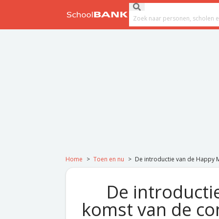
Ga naar de inhoud
Submit search
Search field
Home
>
Toen en nu
>
De introductie van de Happy M
De introducti
komst van de com