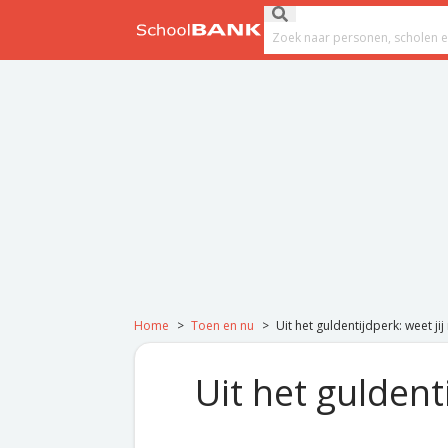
Ga naar de inhoud
Submit search
Search field
Home
>
Toen en nu
>
Uit het guldentijdperk: weet ji
Uit het guldent