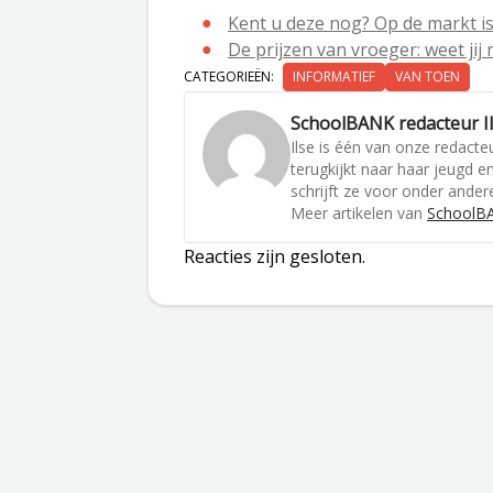
Kent u deze nog? Op de markt i
De prijzen van vroeger: weet ji
CATEGORIEËN:
INFORMATIEF
VAN TOEN
SchoolBANK redacteur I
Ilse is één van onze redacteu
terugkijkt naar haar jeugd 
schrijft ze voor onder andere
Meer artikelen van
SchoolBA
Reacties zijn gesloten.