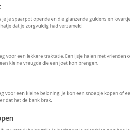
t
ls je je spaarpot opende en die glanzende guldens en kwartj
chatje dat je zorgvuldig had verzameld.
eg voor een lekkere traktatie. Een ijsje halen met vrienden o
een kleine vreugde die een joet kon brengen.
oeg voor een kleine beloning. Je kon een snoepje kopen of e
r dat het de bank brak.
ppen