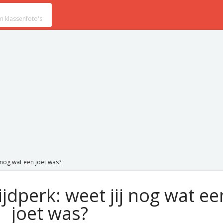
j nog wat een joet was?
ijdperk: weet jij nog wat ee
joet was?