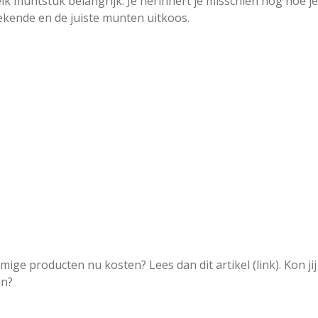
k muntstuk belangrijk. Je herinnert je misschien nog hoe j
ekende en de juiste munten uitkoos.
ge producten nu kosten? Lees dan dit artikel (link). Kon jij 
en?