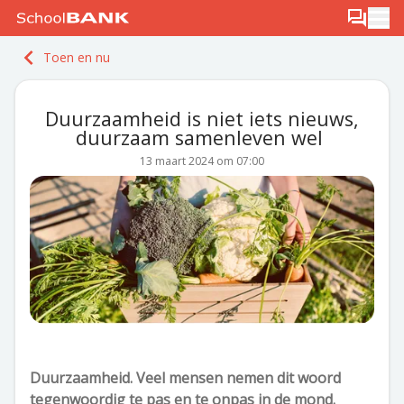
Ga naar de inhoud
Log in
Berichten
Ope
Meld je gratis aan
Toen en nu
Ontdek PLUS
Duurzaamheid is niet iets nieuws,
duurzaam samenleven wel
13 maart 2024 om 07:00
Duurzaamheid. Veel mensen nemen dit woord
tegenwoordig te pas en te onpas in de mond.