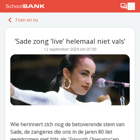
Ga naar de inhoud
Log in
Berichten
Ope
Meld je gratis aan
Toen en nu
Ontdek PLUS
‘Sade zong ‘live’ helemaal niet vals’
12 september 2024 om 07:00
Wie herinnert zich nog de betoverende stem van
Sade, de zangeres die ons in de jaren 80 liet
wegdromen met hits als ‘
Smooth Operator’
en