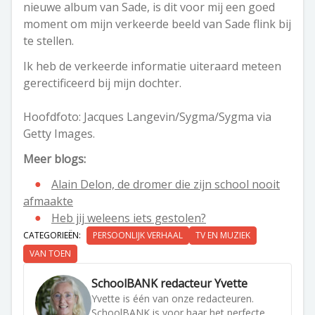
nieuwe album van Sade, is dit voor mij een goed
moment om mijn verkeerde beeld van Sade flink bij
te stellen.
Ik heb de verkeerde informatie uiteraard meteen
gerectificeerd bij mijn dochter.
Hoofdfoto: Jacques Langevin/Sygma/Sygma via
Getty Images.
Meer blogs:
Alain Delon, de dromer die zijn school nooit
afmaakte
Heb jij weleens iets gestolen?
CATEGORIEËN:
PERSOONLIJK VERHAAL
TV EN MUZIEK
VAN TOEN
SchoolBANK redacteur Yvette
Yvette is één van onze redacteuren.
SchoolBANK is voor haar het perfecte