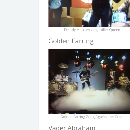
Freddy Mercury zingt: killer Queen
Golden Earring
Golden Earring Zong Against the Grain
Vader Abraham