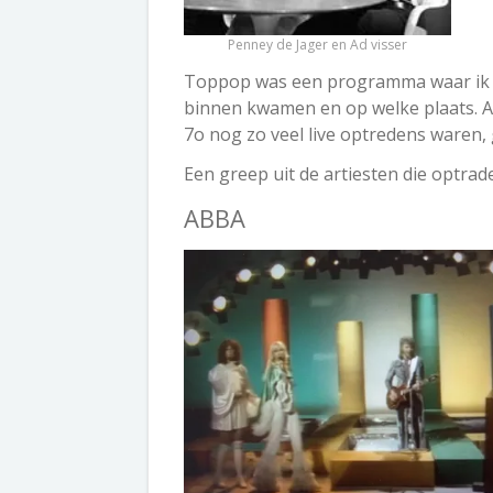
Penney de Jager en Ad visser
Toppop was een programma waar ik n
binnen kwamen en op welke plaats. Al
7o nog zo veel live optredens waren, 
Een greep uit de artiesten die optrad
ABBA