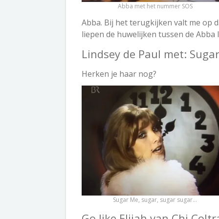
Abba met het nummer SOS
Abba. Bij het terugkijken valt me op d
liepen de huwelijken tussen de Abba l
Lindsey de Paul met: Suga
Herken je haar nog?
Sugar Me, sugar, sugar sugar…
Go like Elijah van Chi Colt