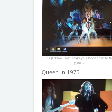
The Jackson 5 met: shake your body down to t
ground
Queen in 1975