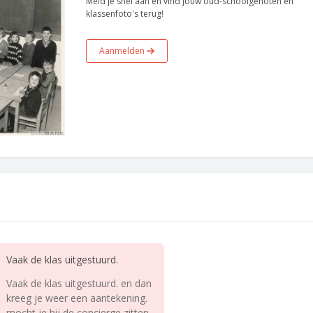
Meld je snel aan en vind jouw oud-schoolgenoten en
klassenfoto's terug!
Aanmelden
Vaak de klas uitgestuurd.
Vaak de klas uitgestuurd. en dan
kreeg je weer een aantekening.
mocht je bij de concierge zitten.