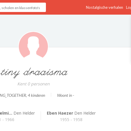
Nostalgische verhalen
Log
tiny draaisma
Kent 0 personen
ING_TOGETHER
, 4 kinderen
Woont in -
elmi...
Den Helder
Eben Haezer
Den Helder
 - 1966
1955 - 1958