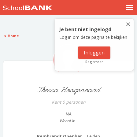
Nostalgische verhalen
×
Log in
Je bent niet ingelogd
Home
Log in om deze pagina te bekijken
Meld je gratis aan
Help
Inloggen
Registreer
Thessa Hoogenraad
Kent 0 personen
NA
Woont in -
Rembrandt Openbar...
Leiden