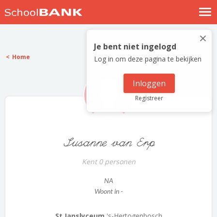
Nostalgische verhalen
×
Log in
Je bent niet ingelogd
Home
Log in om deze pagina te bekijken
Meld je gratis aan
Help
Inloggen
Registreer
Susanne van Erp
Kent 0 personen
NA
Woont in -
St Janslyceum
's-Hertogenbosch