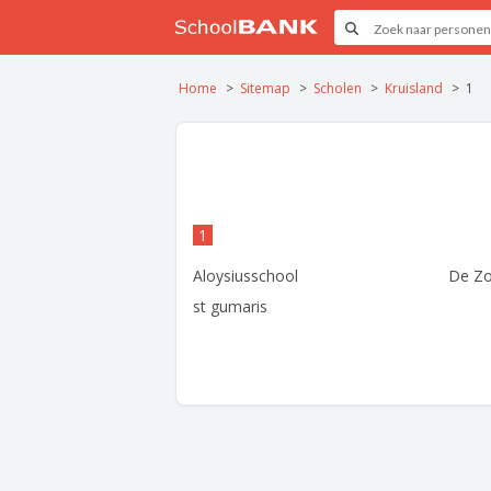
Home
Sitemap
Scholen
Kruisland
1
1
Aloysiusschool
De Z
st gumaris