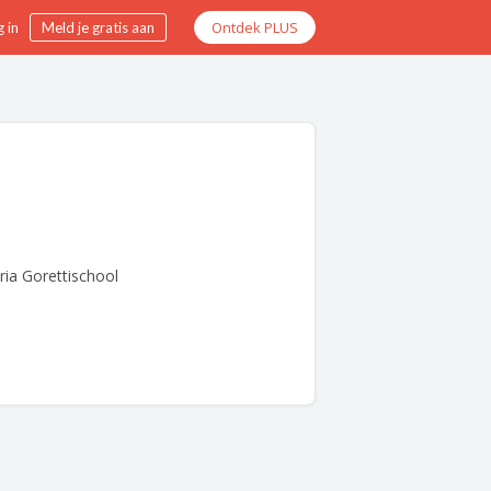
Ontdek PLUS
 in
Meld je gratis aan
ia Gorettischool