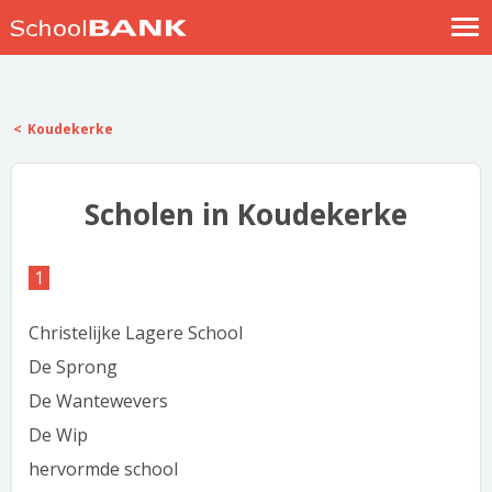
Nostalgische verhalen
Log in
Koudekerke
Meld je gratis aan
Help
Scholen in Koudekerke
1
Christelijke Lagere School
De Sprong
De Wantewevers
De Wip
hervormde school