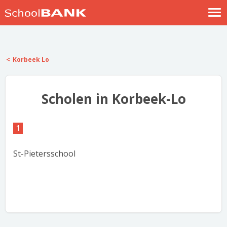
Nostalgische verhalen
Log in
Korbeek Lo
Meld je gratis aan
Help
Scholen in Korbeek-Lo
1
St-Pietersschool