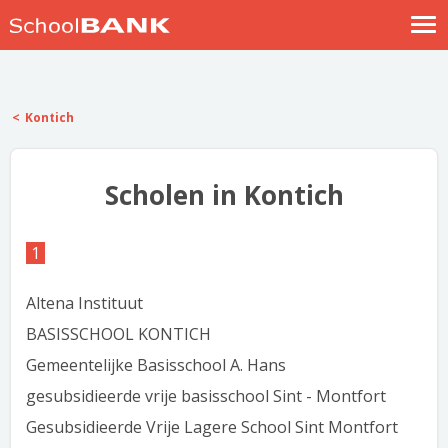
Nostalgische verhalen
Log in
Kontich
Meld je gratis aan
Help
Scholen in Kontich
1
Altena Instituut
BASISSCHOOL KONTICH
Gemeentelijke Basisschool A. Hans
gesubsidieerde vrije basisschool Sint - Montfort
Gesubsidieerde Vrije Lagere School Sint Montfort