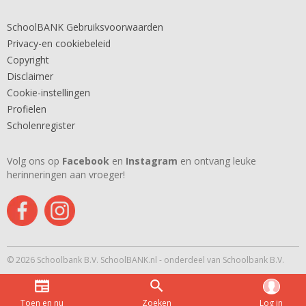
SchoolBANK Gebruiksvoorwaarden
Privacy-en cookiebeleid
Copyright
Disclaimer
Cookie-instellingen
Profielen
Scholenregister
Volg ons op
Facebook
en
Instagram
en ontvang leuke
herinneringen aan vroeger!
© 2026 Schoolbank B.V. SchoolBANK.nl - onderdeel van Schoolbank B.V.
Toen en nu
Zoeken
Log in