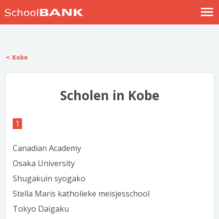
Nostalgische verhalen
Log in
Kobe
Meld je gratis aan
Help
Scholen in Kobe
1
Canadian Academy
Osaka University
Shugakuin syogako
Stella Maris katholieke meisjesschool
Tokyo Daigaku