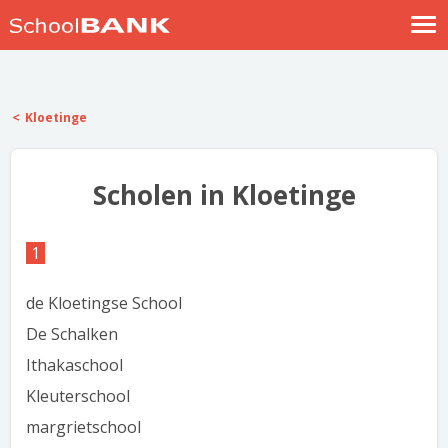
Nostalgische verhalen
Log in
Kloetinge
Meld je gratis aan
Help
Scholen in Kloetinge
1
de Kloetingse School
De Schalken
Ithakaschool
Kleuterschool
margrietschool