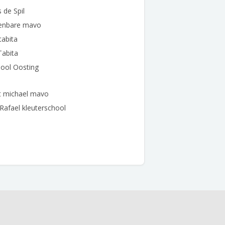
 de Spil
enbare mavo
 tabita
Tabita
ool Oosting
t michael mavo
 Rafael kleuterschool