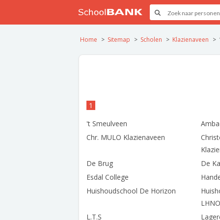
Home
Sitemap
Scholen
Klazienaveen
1
't Smeulveen
Ambac
Chr. MULO Klazienaveen
Christ
Klazi
De Brug
De K
Esdal College
Hande
Huishoudschool De Horizon
Huish
LHNO
L.T.S
Lager