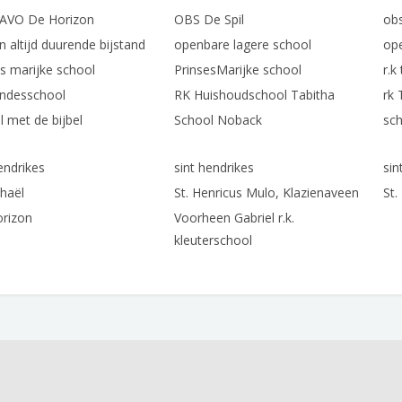
AVO De Horizon
OBS De Spil
obs
n altijd duurende bijstand
openbare lagere school
op
es marijke school
PrinsesMarijke school
r.k
ndesschool
RK Huishoudschool Tabitha
rk 
l met de bijbel
School Noback
sch
endrikes
sint hendrikes
sin
chaël
St. Henricus Mulo, Klazienaveen
St.
orizon
Voorheen Gabriel r.k.
kleuterschool