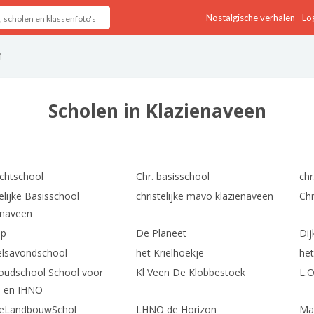
Nostalgische verhalen
Log
1
Scholen in Klazienaveen
htschool
Chr. basisschool
ch
elijke Basisschool
christelijke mavo klazienaveen
Chr
enaveen
ap
De Planeet
Dij
lsavondschool
het Krielhoekje
het
oudschool School voor
Kl Veen De Klobbestoek
L.O
 en IHNO
eLandbouwSchol
LHNO de Horizon
Ma