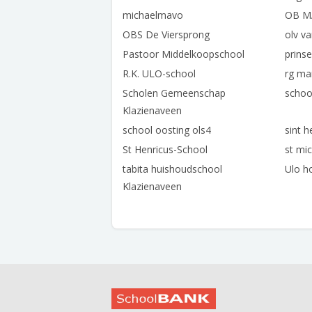
michaelmavo
OB M
OBS De Viersprong
olv va
Pastoor Middelkoopschool
prins
R.K. ULO-school
rg ma
Scholen Gemeenschap
schoo
Klazienaveen
school oosting ols4
sint h
St Henricus-School
st mi
tabita huishoudschool
Ulo h
Klazienaveen