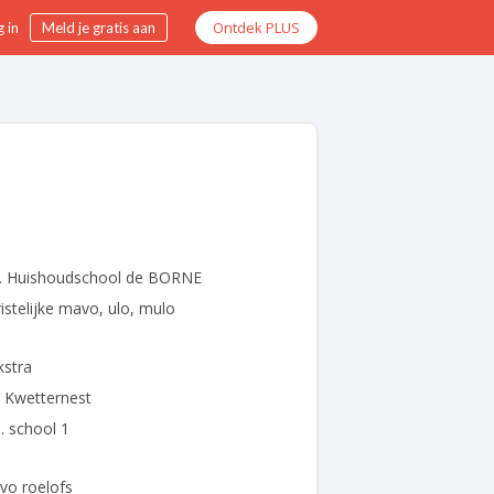
Ontdek PLUS
 in
Meld je gratis aan
r. Huishoudschool de BORNE
istelijke mavo, ulo, mulo
kstra
 Kwetternest
. school 1
vo roelofs