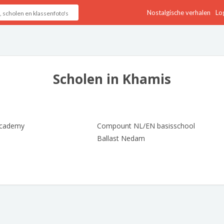
Nostalgische verhalen
Log
Scholen in Khamis
Academy
Compount NL/EN basisschool
Ballast Nedam