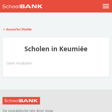
Nostalgische verhalen
Log in
Keumi%C3%A9e
Meld je gratis aan
Help
Scholen in Keumiée
Geen resultaten
De nostalgische reis door jouw