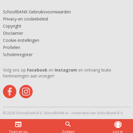
SchoolBANK Gebruiksvoorwaarden
Privacy-en cookiebeleid
Copyright
Disclaimer
Cookie-instellingen
Profielen
Scholenregister
Volg ons op
Facebook
en
Instagram
en ontvang leuke
herinneringen aan vroeger!
© 2026 Schoolbank B.V. SchoolBANK.nl - onderdeel van Schoolbank B.V.
Toen en nu
Zoeken
Log in