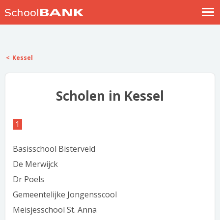
Nostalgische verhalen
Log in
Kessel
Meld je gratis aan
Help
Scholen in Kessel
1
Basisschool Bisterveld
De Merwijck
Dr Poels
Gemeentelijke Jongensscool
Meisjesschool St. Anna