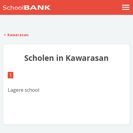
Nostalgische verhalen
Log in
Kawarasan
Meld je gratis aan
Help
Scholen in Kawarasan
1
Lagere school