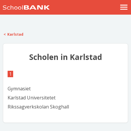
Nostalgische verhalen
Log in
Karlstad
Meld je gratis aan
Help
Scholen in Karlstad
1
Gymnasiet
Karlstad Universitetet
Rikssagverkskolan Skoghall