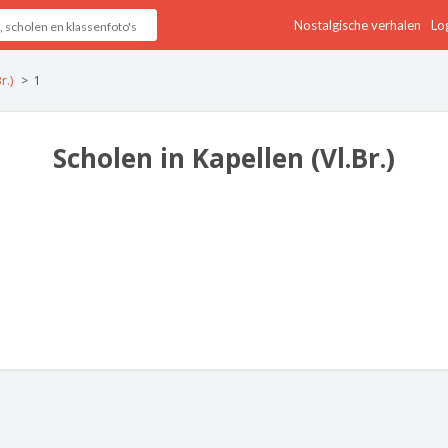
Nostalgische verhalen
Log
r.)
1
Scholen in Kapellen (Vl.Br.)