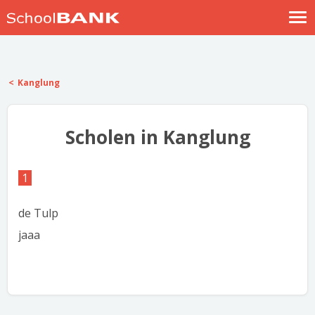
Nostalgische verhalen
Log in
Kanglung
Meld je gratis aan
Help
Scholen in Kanglung
1
de Tulp
jaaa