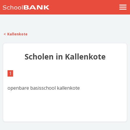
Nostalgische verhalen
Log in
Kallenkote
Meld je gratis aan
Help
Scholen in Kallenkote
1
openbare basisschool kallenkote