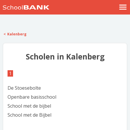
Nostalgische verhalen
Log in
Kalenberg
Meld je gratis aan
Help
Scholen in Kalenberg
1
De Stoesebolte
Openbare basisschool
School met de bijbel
School met de Bijbel