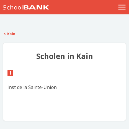
Nostalgische verhalen
Log in
Kain
Meld je gratis aan
Help
Scholen in Kain
1
Inst de la Sainte-Union