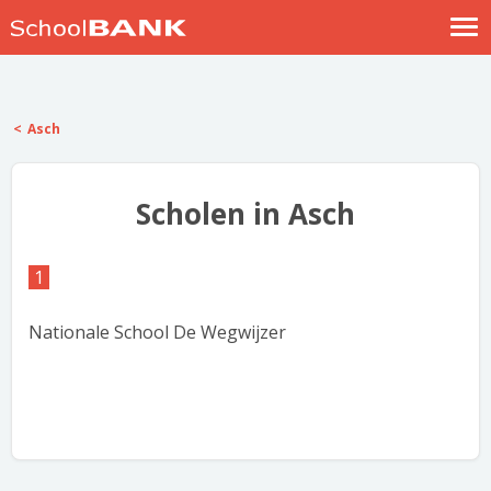
Nostalgische verhalen
Log in
Asch
Meld je gratis aan
Help
Scholen in Asch
1
Nationale School De Wegwijzer