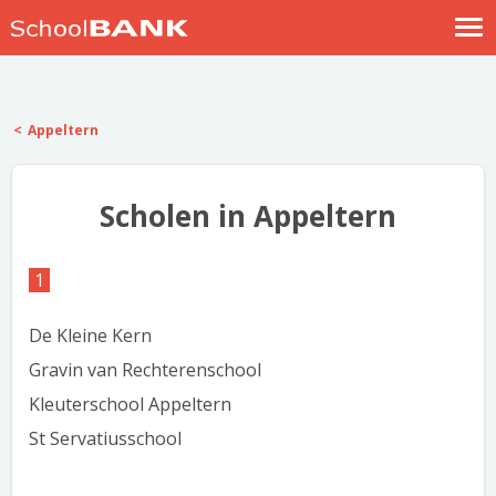
Nostalgische verhalen
Log in
Appeltern
Meld je gratis aan
Help
Scholen in Appeltern
1
De Kleine Kern
Gravin van Rechterenschool
Kleuterschool Appeltern
St Servatiusschool