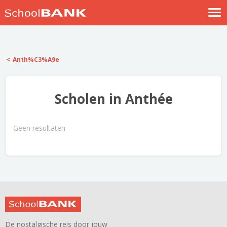
Nostalgische verhalen
Log in
Anth%C3%A9e
Meld je gratis aan
Help
Scholen in Anthée
Geen resultaten
De nostalgische reis door jouw