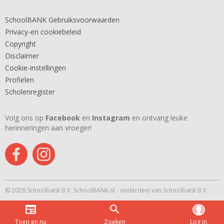
SchoolBANK Gebruiksvoorwaarden
Privacy-en cookiebeleid
Copyright
Disclaimer
Cookie-instellingen
Profielen
Scholenregister
Volg ons op
Facebook
en
Instagram
en ontvang leuke
herinneringen aan vroeger!
© 2026 Schoolbank B.V. SchoolBANK.nl - onderdeel van Schoolbank B.V.
Toen en nu
Zoeken
Log in