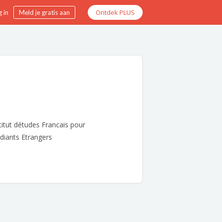
Ontdek PLUS
 in
Meld je gratis aan
titut détudes Francais pour
diants Etrangers