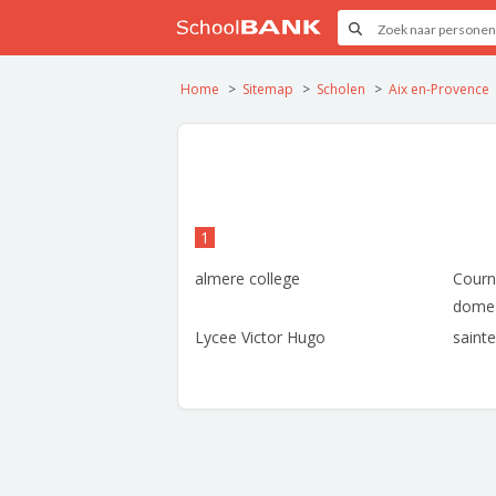
Home
Sitemap
Scholen
Aix en-Provence
1
almere college
Courn
dome
Lycee Victor Hugo
sainte