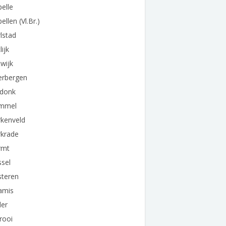
elle
ellen (Vl.Br.)
lstad
lijk
wijk
erbergen
ldonk
mmel
rkenveld
rkrade
rmt
sel
steren
amis
der
rooi