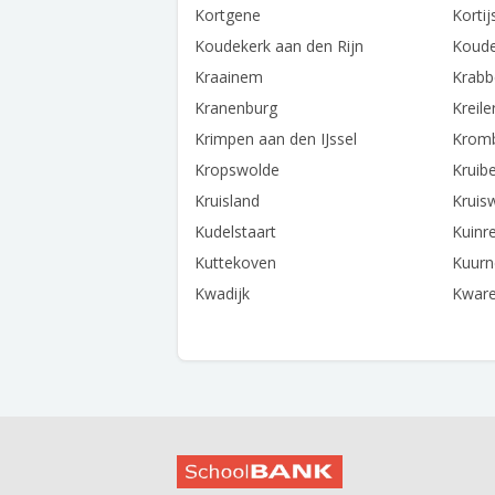
Kortgene
Kortij
Koudekerk aan den Rijn
Koude
Kraainem
Krabb
Kranenburg
Kreil
Krimpen aan den IJssel
Krom
Kropswolde
Kruib
Kruisland
Kruis
Kudelstaart
Kuinr
Kuttekoven
Kuurn
Kwadijk
Kwar