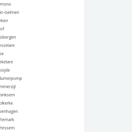
amono
ein-Gelmen
rken
of
isbergen
esselare
be
ekelare
sijde
llumerpomp
mmerzijl
ninksem
olkerke
penhagen
rtemark
rtessem