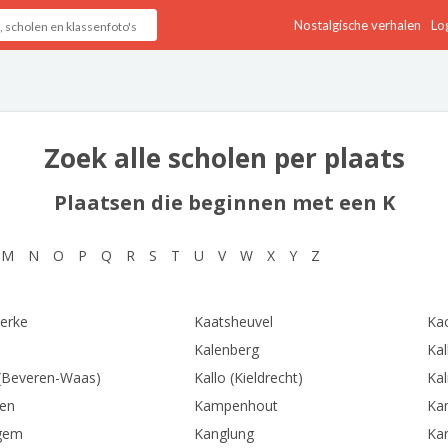
Nostalgische verhalen
Log
Zoek alle scholen per plaats
Plaatsen die beginnen met een K
M
N
O
P
Q
R
S
T
U
V
W
X
Y
Z
erke
Kaatsheuvel
Ka
Kalenberg
Ka
 (Beveren-Waas)
Kallo (Kieldrecht)
Ka
en
Kampenhout
Ka
gem
Kanglung
Ka