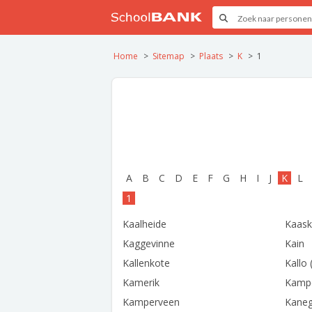
Home
Sitemap
Plaats
K
1
A
B
C
D
E
F
G
H
I
J
K
L
1
Kaalheide
Kaask
Kaggevinne
Kain
Kallenkote
Kallo
Kamerik
Kamp
Kamperveen
Kane