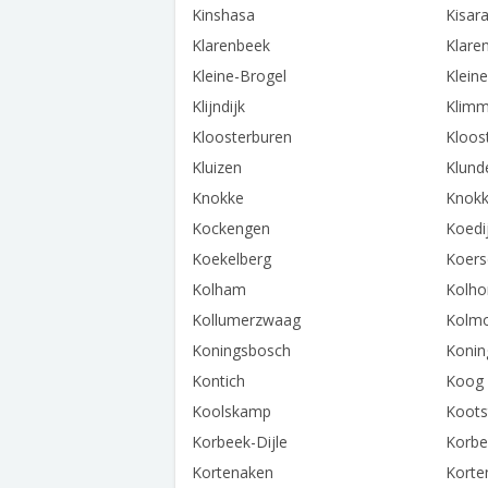
Kinshasa
Kisar
Klarenbeek
Klare
Kleine-Brogel
Klein
Klijndijk
Klim
Kloosterburen
Kloos
Kluizen
Klund
Knokke
Knokk
Kockengen
Koedi
Koekelberg
Koers
Kolham
Kolho
Kollumerzwaag
Kolmo
Koningsbosch
Konin
Kontich
Koog 
Koolskamp
Kootst
Korbeek-Dijle
Korbe
Kortenaken
Korte