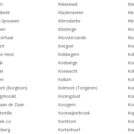
an
Klaaswaal
Kl
nbeek
Klazienaveen
Kl
e-Spouwen
Klemskerke
Kle
men
Kloetinge
Klo
terhaar
Kloosterzande
Klu
ert
Knegsel
Kn
e-Heist
Kobbegem
Ko
jk
Koekange
Ko
el
Koewacht
Kok
rn
Kollum
Ko
nt (Borgloon)
Kolmont (Tongeren)
Ko
gshooikt
Koningslust
Ko
aan de Zaan
Kooigem
Ko
ertille
Kootwijkerbroek
Ko
ek-Lo
Kornhorn
Ko
nberg
Kortenhoef
Ko