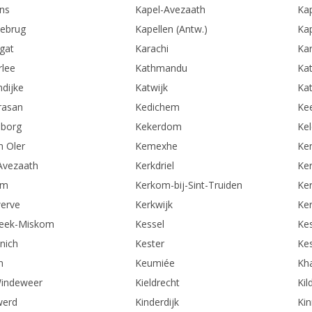
ns
Kapel-Avezaath
Kap
lebrug
Kapellen (Antw.)
Kap
gat
Karachi
Kar
rlee
Kathmandu
Kat
ndijke
Katwijk
Kat
rasan
Kedichem
Ke
nborg
Kekerdom
Ke
n Oler
Kemexhe
Ke
Avezaath
Kerkdriel
Ke
om
Kerkom-bij-Sint-Truiden
Ke
erve
Kerkwijk
Ke
eek-Miskom
Kessel
Kes
nich
Kester
Ke
n
Keumiée
Kh
Windeweer
Kieldrecht
Kil
werd
Kinderdijk
Kin