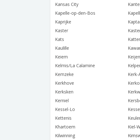
Kansas City
Kante
Kapelle-op-den-Bos
Kapel
Kaprijke
Kapta
Kaster
Kaste
Kats
Katte
Kaulille
Kawa
Keiem
Keije
Kelmis/La Calamine
Kelpe
Kemzeke
Kerk-
Kerkhove
Kerk
Kerksken
Kerkw
Kerniel
Kersb
Kessel-Lo
Kesse
Kettenis
Keule
Khartoem
Kiel-
Kilwinning
Kims