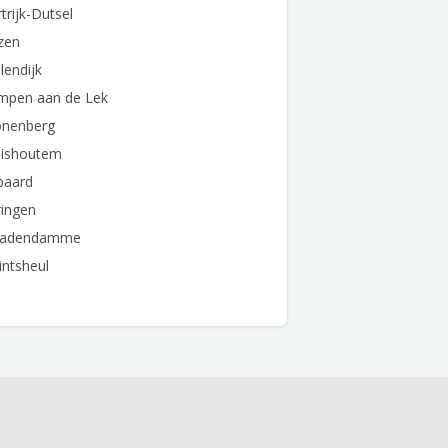
trijk-Dutsel
zen
lendijk
impen aan de Lek
onenberg
uishoutem
baard
ringen
adendamme
ntsheul