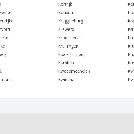
s
Kortrijk
Kor
kerke
Koudum
Ko
endijke
Kraggenburg
Kra
eroord
Krewerd
Kr
beke
Krommenie
Kr
eke
Kruiningen
Kr
weg
Kuala Lumpur
Ku
e
Kumtich
Ku
e
Kwaadmechelen
Kw
emont
Kwinana
Kwi