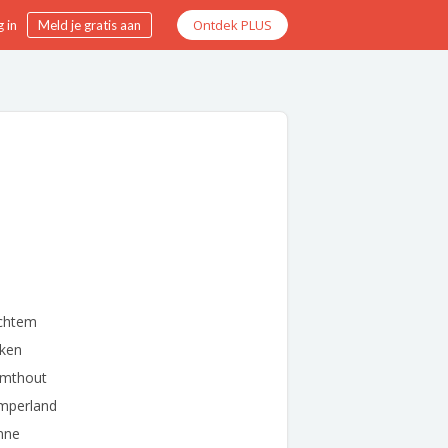
Ontdek PLUS
 in
Meld je gratis aan
chtem
lken
lmthout
mperland
nne