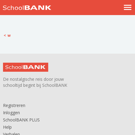
Nostalgische verhalen
Log in
w
Meld je gratis aan
Help
De nostalgische reis door jouw
schooltijd begint bij SchoolBANK
Registreren
Inloggen
SchoolBANK PLUS
Help
Verhalen