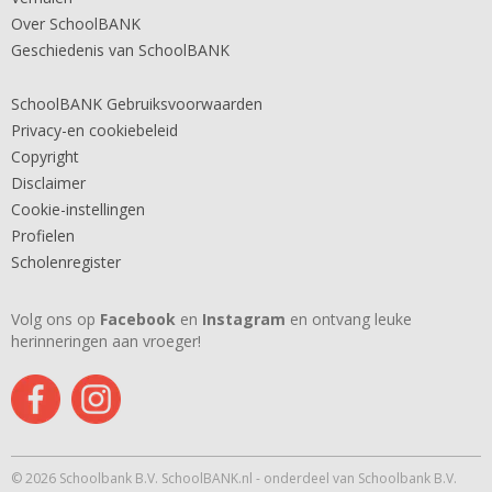
Over SchoolBANK
Geschiedenis van SchoolBANK
SchoolBANK Gebruiksvoorwaarden
Privacy-en cookiebeleid
Copyright
Disclaimer
Cookie-instellingen
Profielen
Scholenregister
Volg ons op
Facebook
en
Instagram
en ontvang leuke
herinneringen aan vroeger!
© 2026 Schoolbank B.V. SchoolBANK.nl - onderdeel van Schoolbank B.V.