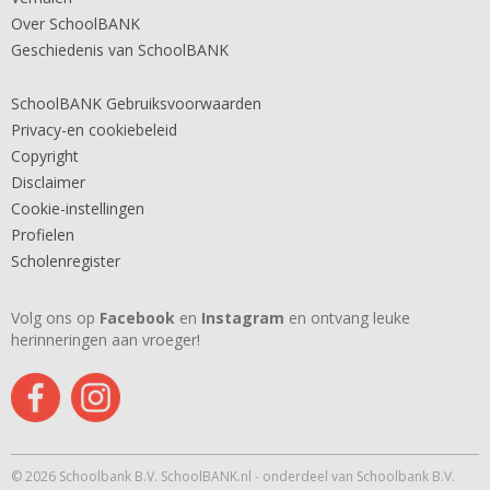
Over SchoolBANK
Geschiedenis van SchoolBANK
SchoolBANK Gebruiksvoorwaarden
Privacy-en cookiebeleid
Copyright
Disclaimer
Cookie-instellingen
Profielen
Scholenregister
Volg ons op
Facebook
en
Instagram
en ontvang leuke
herinneringen aan vroeger!
© 2026 Schoolbank B.V. SchoolBANK.nl - onderdeel van Schoolbank B.V.