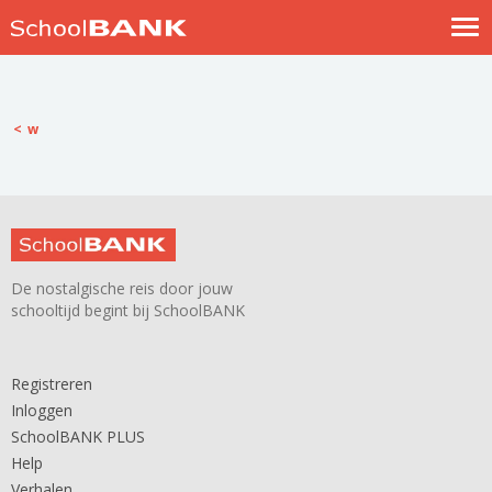
Nostalgische verhalen
Log in
w
Meld je gratis aan
Help
De nostalgische reis door jouw
schooltijd begint bij SchoolBANK
Registreren
Inloggen
SchoolBANK PLUS
Help
Verhalen