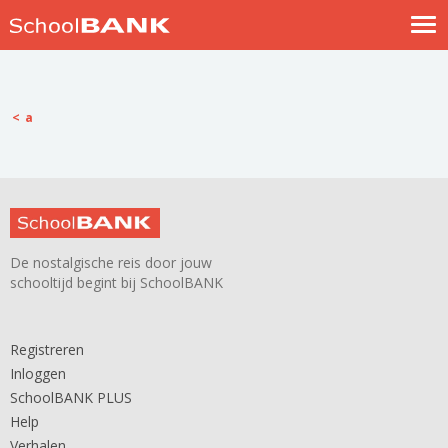
Nostalgische verhalen
Log in
a
Meld je gratis aan
Help
De nostalgische reis door jouw
schooltijd begint bij SchoolBANK
Registreren
Inloggen
SchoolBANK PLUS
Help
Verhalen