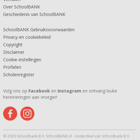
Over SchoolBANK
Geschiedenis van SchoolBANK
SchoolBANK Gebruiksvoorwaarden
Privacy-en cookiebeleid
Copyright
Disclaimer
Cookie-instellingen
Profielen
Scholenregister
Volg ons op
Facebook
en
Instagram
en ontvang leuke
herinneringen aan vroeger!
© 2026 Schoolbank B.V. SchoolBANK.nl - onderdeel van Schoolbank B.V.