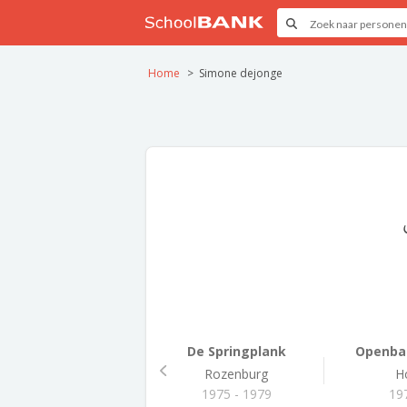
Home
Simone dejonge
De Springplank
Openbar
Rozenburg
H
1975 - 1979
19