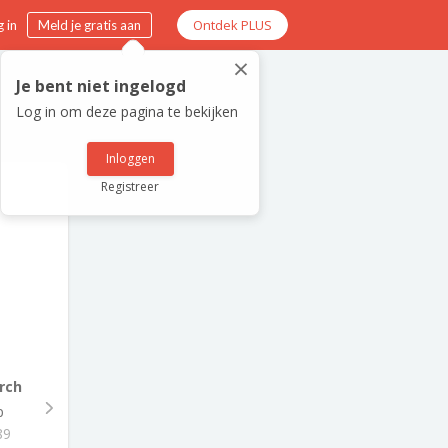
Ontdek PLUS
 in
Meld je gratis aan
×
Je bent niet ingelogd
Log in om deze pagina te bekijken
Inloggen
Registreer
rch
p
89