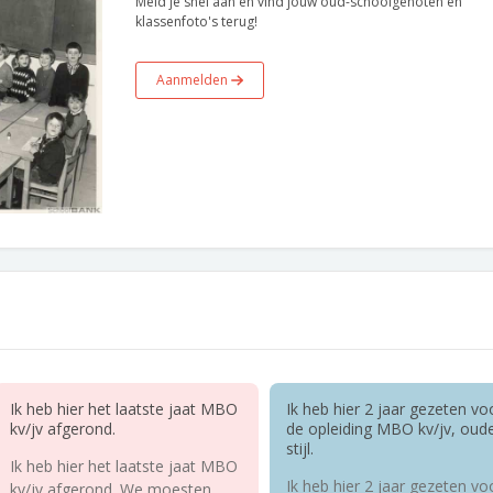
Meld je snel aan en vind jouw oud-schoolgenoten en
klassenfoto's terug!
Aanmelden
Ik heb hier het laatste jaat MBO
Ik heb hier 2 jaar gezeten vo
kv/jv afgerond.
de opleiding MBO kv/jv, oud
stijl.
Ik heb hier het laatste jaat MBO
Ik heb hier 2 jaar gezeten vo
kv/jv afgerond. We moesten