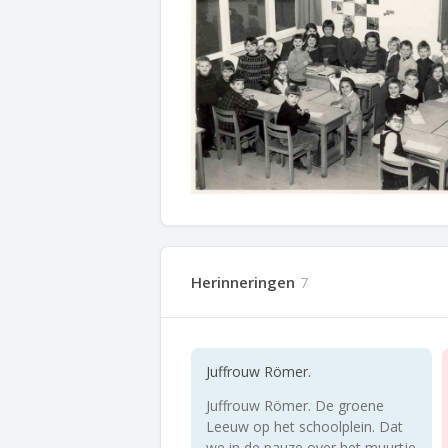
Herinneringen
7
Juffrouw Römer.
Juffrouw Römer. De groene
Leeuw op het schoolplein. Dat
we in de pauze over het muurtje