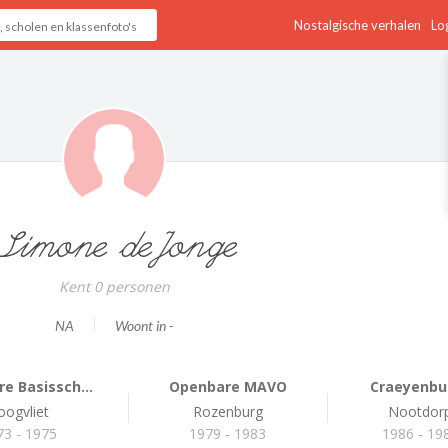
Nostalgische verhalen
Log
Simone deJonge
Kent 0 personen
NA
Woont in -
e Basissch...
Openbare MAVO
Craeyenbu
oogvliet
Rozenburg
Nootdor
73 - 1975
1979 - 1983
1986 - 19