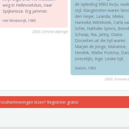
de opleiding MBO kv/jv, oud
weg in Hellevoetsluis, naar
stijl. Klasgenoten waren Sim
Spijkenisse. Erg jammer.
den Heijer, Leanda, Mieke,
Het Westenrijk, 1985
Hanneke Wittekoek, Carla va
Schie, Nathalie Spiero, Bren
2003, Simone deJonge
Schaap, Ria, Janny, Diana.
Docenten uit die tijd waren
Marjan de Jonge, Marianne,
Hendrik, Wiebe Postma, Da
(vreselijk), Inge. Leuke tijd.
Stabilo, 1983
2003, Simone 
choolherinneringen lezen? Registreer gratis!