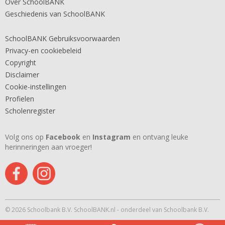
Over SchoolBANK
Geschiedenis van SchoolBANK
SchoolBANK Gebruiksvoorwaarden
Privacy-en cookiebeleid
Copyright
Disclaimer
Cookie-instellingen
Profielen
Scholenregister
Volg ons op
Facebook
en
Instagram
en ontvang leuke
herinneringen aan vroeger!
© 2026 Schoolbank B.V. SchoolBANK.nl - onderdeel van Schoolbank B.V.