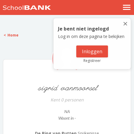
Nostalgische verhalen
×
Log in
Je bent niet ingelogd
Home
Log in om deze pagina te bekijken
Meld je gratis aan
Help
Inloggen
Registreer
sigrid vanmoorsel
Kent 0 personen
NA
Woont in -
De Ring van Putten
Spijkenisse