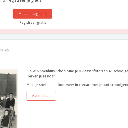
f registreer je gratis!
Meteen beginnen
Registreer gratis
en
45
Op W A Nyenhuis-School vind je 0 klassenfoto’s en 45 schoolg
Herken jij ze nog?
Meld je snel aan en kom weer in contact met je oud-schoolgen
Aanmelden