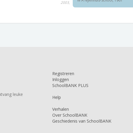
W A Nyenhuis-School, 1961
2003,
Registreren
Inloggen
SchoolBANK PLUS
tvang leuke
Help
Verhalen
Over SchoolBANK
Geschiedenis van SchoolBANK