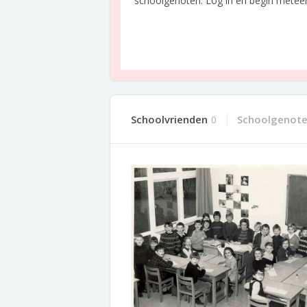
schoolgenoten. Log in en begin meteen o
Schoolvrienden
Schoolgenot
0