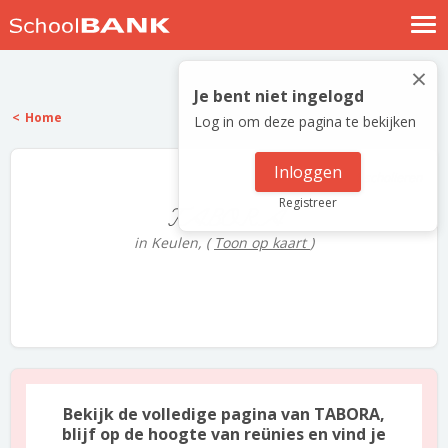
Nostalgische verhalen
×
Log in
Je bent niet ingelogd
Home
Log in om deze pagina te bekijken
Meld je gratis aan
Help
Inloggen
1 scholieren
Registreer
TABORA
in Keulen,
(
Toon op kaart
)
Bekijk de volledige pagina van TABORA,
blijf op de hoogte van reünies en vind je