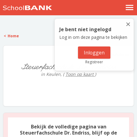
Nostalgische verhalen
×
Log in
Je bent niet ingelogd
Home
Log in om deze pagina te bekijken
Meld je gratis aan
Help
Inloggen
1 scholieren
Registreer
Steuerfachschule Dr. Endriss
in Keulen,
(
Toon op kaart
)
Bekijk de volledige pagina van
Steuerfachschule Dr. Endriss, blijf op de