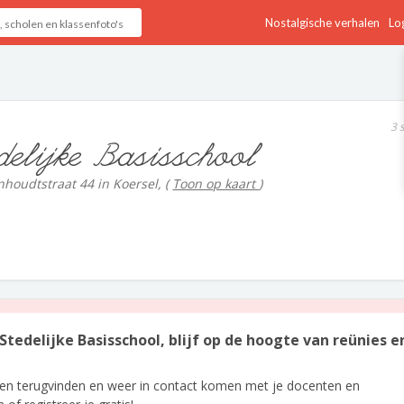
Nostalgische verhalen
Log
3 
delijke Basisschool
nhoudtstraat 44 in Koersel,
(
Toon op kaart
)
Stedelijke Basisschool, blijf op de hoogte van reünies e
len terugvinden en weer in contact komen met je docenten en