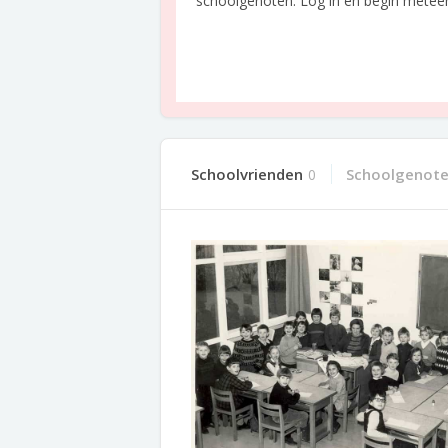
schoolgenoten. Log in en begin meteen o
Schoolvrienden
Schoolgenot
0