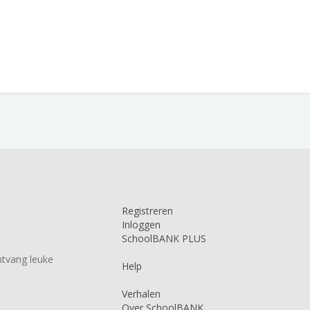
Registreren
Inloggen
SchoolBANK PLUS
tvang leuke
Help
Verhalen
Over SchoolBANK