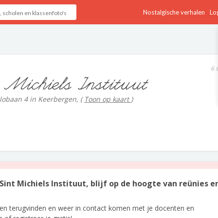
Nostalgische verhalen
Log
6 
 Michiels Instituut
lobaan 4 in Keerbergen,
(
Toon op kaart
)
Sint Michiels Instituut, blijf op de hoogte van reünies e
len terugvinden en weer in contact komen met je docenten en