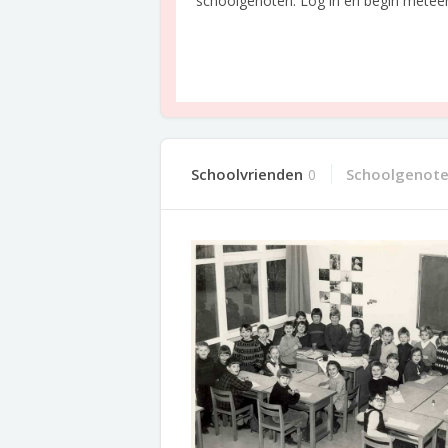
schoolgenoten. Log in en begin meteen o
Schoolvrienden
Schoolgenot
0